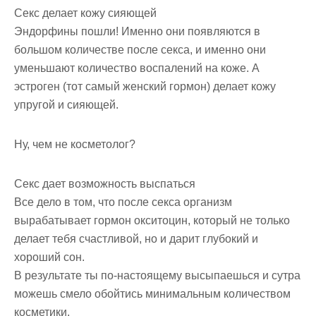
Секс делает кожу сияющей
Эндорфины пошли! Именно они появляются в
большом количестве после секса, и именно они
уменьшают количество воспалений на коже. А
эстроген (тот самый женский гормон) делает кожу
упругой и сияющей.
Ну, чем не косметолог?
Секс дает возможность выспаться
Все дело в том, что после секса организм
вырабатывает гормон окситоцин, который не только
делает тебя счастливой, но и дарит глубокий и
хороший сон.
В результате ты по-настоящему высыпаешься и сутра
можешь смело обойтись минимальным количеством
косметики.