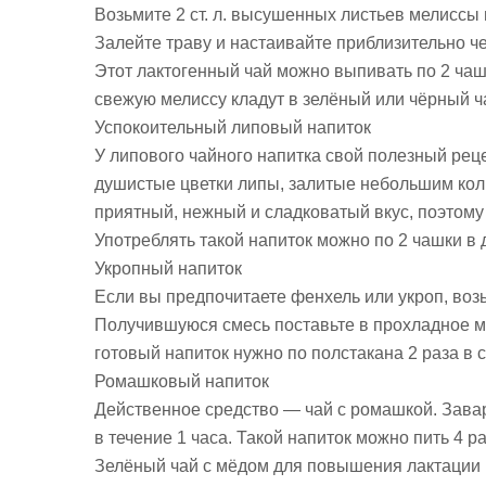
Возьмите 2 ст. л. высушенных листьев мелиссы 
Залейте траву и настаивайте приблизительно че
Этот лактогенный чай можно выпивать по 2 чаш
свежую мелиссу кладут в зелёный или чёрный 
Успокоительный липовый напиток
У липового чайного напитка свой полезный рец
душистые цветки липы, залитые небольшим коли
приятный, нежный и сладковатый вкус, поэтому 
Употреблять такой напиток можно по 2 чашки в 
Укропный напиток
Если вы предпочитаете фенхель или укроп, возьм
Получившуюся смесь поставьте в прохладное ме
готовый напиток нужно по полстакана 2 раза в с
Ромашковый напиток
Действенное средство — чай с ромашкой. Завари
в течение 1 часа. Такой напиток можно пить 4 ра
Зелёный чай с мёдом для повышения лактации