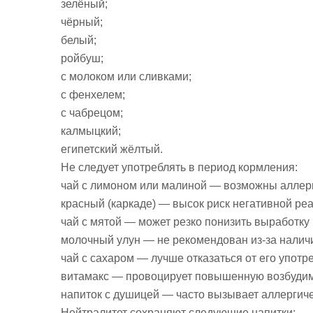
зелёный;
чёрный;
белый;
ройбуш;
с молоком или сливками;
с фенхелем;
с чабрецом;
калмыцкий;
египетский жёлтый.
Не следует употреблять в период кормления:
чай с лимоном или малиной — возможны аллерги
красный (каркаде) — высок риск негативной ре
чай с мятой — может резко понизить выработку
молочный улун — не рекомендован из-за наличи
чай с сахаром — лучше отказаться от его упот
витамакс — провоцирует повышенную возбудимо
напиток с душицей — часто вызывает аллергич
Нейтралитет сохраняют следующие напитки: