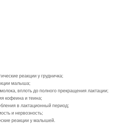
ческие реакции у грудничка;
акции малыша;
 молока, вплоть до полного прекращения лактации;
я кофеина и теина;
ребления в лактационный период;
сть и нервозность;
еские реакции у малышей.