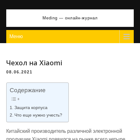
Перейти
к
Meding — онлайн-журнал
содержимому
Меню
Чехол на Xiaomi
08.06.2021
Содержание
Защита корпуса
Что еще нужно учесть?
Китайский производитель различной электронной
продукции Xiaomi появился на рынке всего четыре