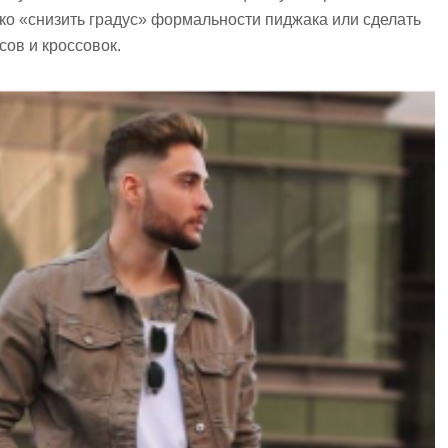
ко «снизить градус» формальности пиджака или сделать
ов и кроссовок.