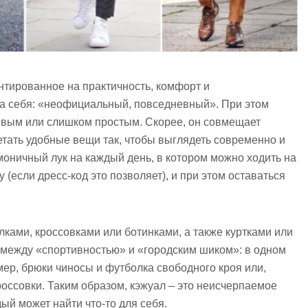
ентированное на практичность, комфорт и
за себя: «неофициальный, повседневный». При этом
ивым или слишком простым. Скорее, он совмещает
етать удобные вещи так, чтобы выглядеть современно и
моничный лук на каждый день, в котором можно ходить на
у (если дресс-код это позволяет), и при этом оставаться
лками, кроссовками или ботинками, а также куртками или
 между «спортивностью» и «городским шиком»: в одном
мер, брюки чиносы и футболка свободного кроя или,
россовки. Таким образом, кэжуал – это неисчерпаемое
ый может найти что-то для себя.