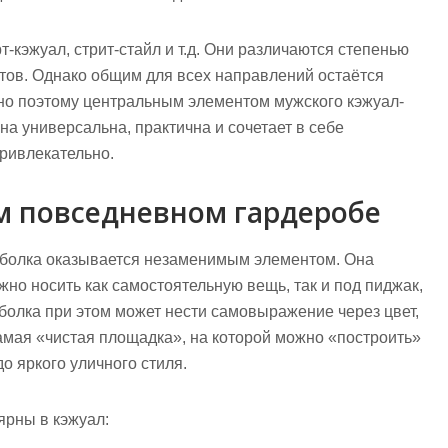
т-кэжуал, стрит-стайл и т.д. Они различаются степенью
ов. Однако общим для всех направлений остаётся
но поэтому центральным элементом мужского кэжуал-
на универсальна, практична и сочетает в себе
ривлекательно.
м повседневном гардеробе
утболка оказывается незаменимым элементом. Она
жно носить как самостоятельную вещь, так и под пиджак,
тболка при этом может нести самовыражение через цвет,
самая «чистая площадка», на которой можно «построить»
о яркого уличного стиля.
ярны в кэжуал: