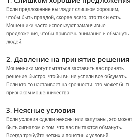
1. Слишком хорошие предложения
Если предложение выглядит слишком хорошим,
чтобы быть правдой, скорее всего, это так и есть.
Мошенники часто используют заманчивые
предложения, чтобы привлечь внимание и обмануть
людей.
2. Давление на принятие решения
Мошенники могут пытаться заставить вас принять
решение быстро, чтобы вы не успели все обдумать.
Если кто-то настаивает на срочности, это может быть
признаком мошенничества.
3. Неясные условия
Если условия сделки неясны или запутаны, это может
быть сигналом о том, что вас пытаются обмануть.
Всегда требуйте четких и понятных условий.