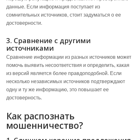
данные. Если информация поступает из
сомнительных источников, стоит задуматься о ее
достоверности.
3. Сравнение с другими
источниками
Сравнение информации из разных источников может
помочь выявить несоответствия и определить, какая
из версий является более правдоподобной. Если
несколько независимых источников подтверждают
одну и ту же информацию, это повышает ее
достоверность.
Как распознать
мошенничество?