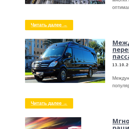
оптима
Читать далее →
Меж
пере
пасс
13.10.
Междун
популяр
Читать далее →
Мгно
раци