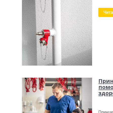
Чита
Прин
помо
здор
Принци