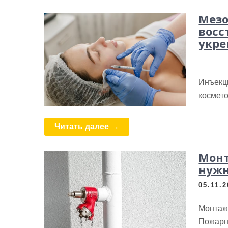
Мезо
восс
укре
Инъекц
космето
Читать далее →
Монт
нужн
05.11.
Монтаж
Пожарн