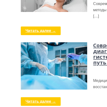
Соврем
методы 
[…]
Читать далее →
Совр
диаг
гист
путь
Медици
восстан
Читать далее →