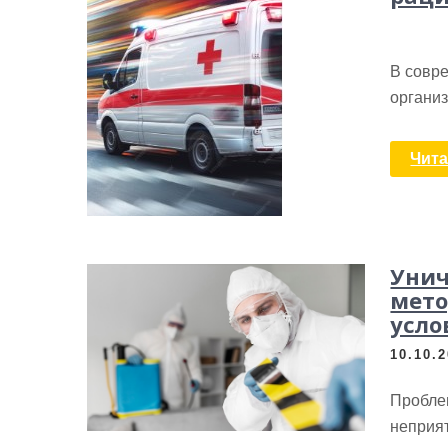
В совр
организ
Чита
Унич
мето
усло
10.10.
Пробле
неприя