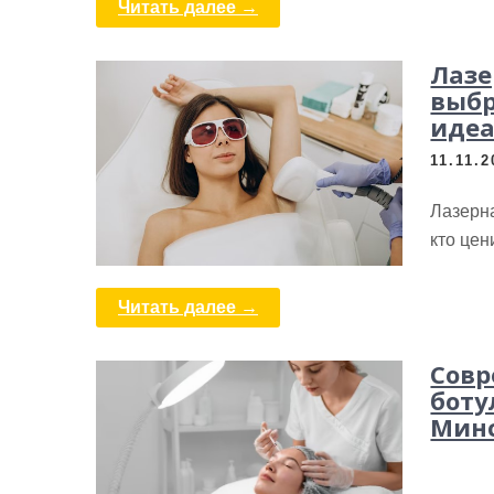
Читать далее →
Лазе
выбр
идеа
11.11.2
Лазерна
кто цен
Читать далее →
Совр
боту
Мин