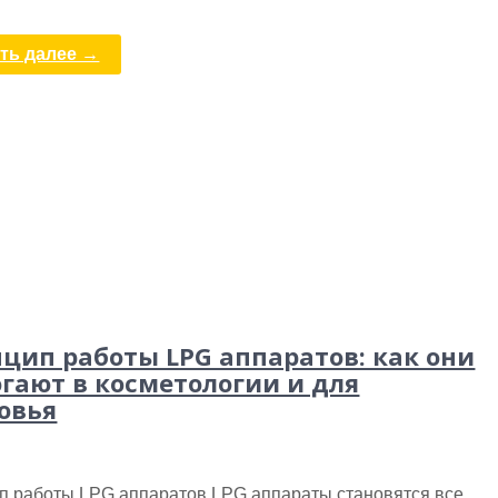
ть далее →
цип работы LPG аппаратов: как они
гают в косметологии и для
овья
п работы LPG аппаратов LPG аппараты становятся все