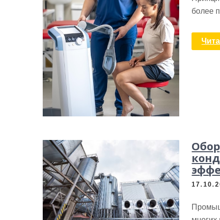
более 
Чита
Обор
конд
эффе
17.10.
Промыш
многих