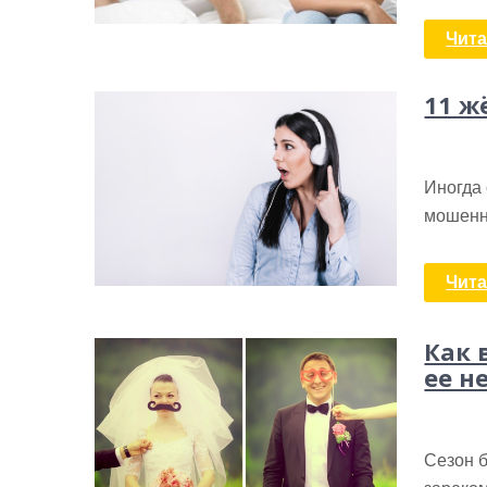
Чита
11 ж
Иногда 
мошенн
Чита
Как 
ее н
Сезон б