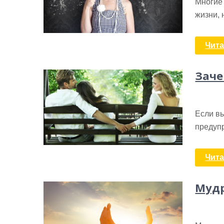
Многие 
жизни, 
Чита
Зач
Если вы
предупр
Чита
Мудр