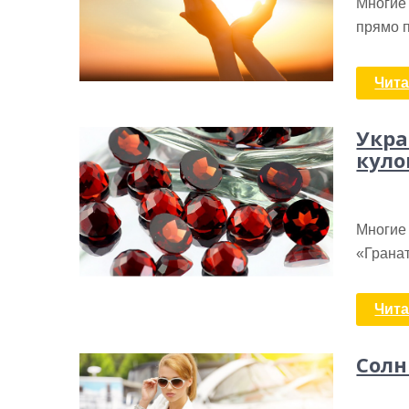
Многие 
прямо 
Чита
Укра
кул
Многие 
«Гранат
Чита
Солн