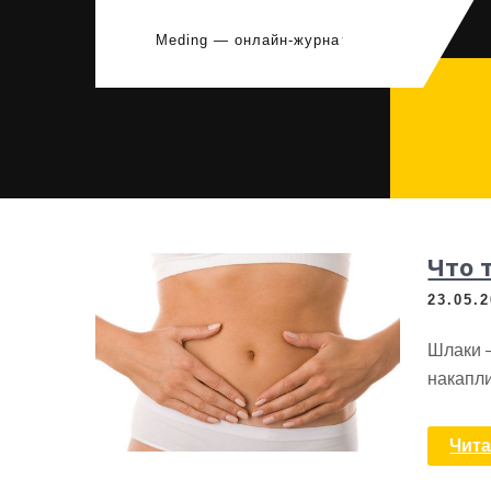
Перейти
к
Meding — онлайн-журнал
содержимому
Что 
23.05.
Шлаки 
накапли
Чита