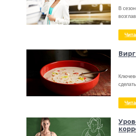
В сезо
возглав
Чита
Вирг
Ключево
сделать
Чита
Уров
корр