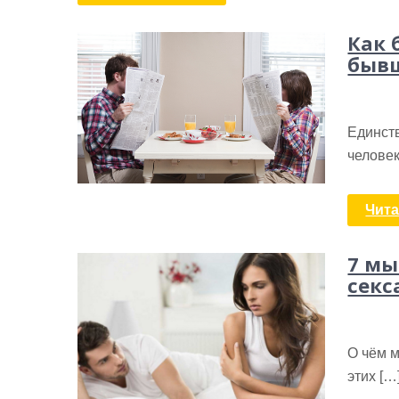
Как 
быв
Единст
человек
Чита
7 мы
секс
О чём м
этих […