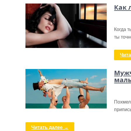
Как 
Когда т
ты точн
Чита
Мужч
мал
Похмель
припис
Читать далее →