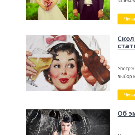
зареко
Чита
Скол
стат
Употреб
выбор 
Чита
Об э